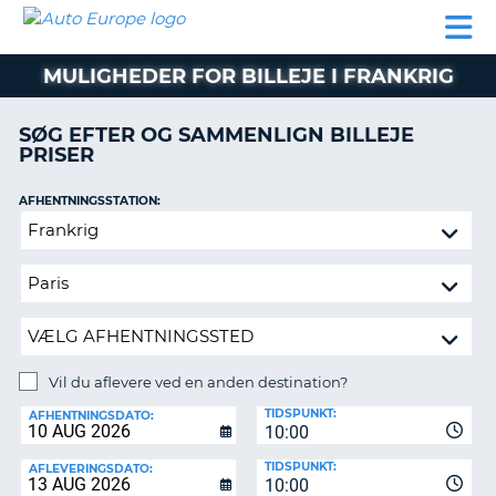
AUTO
BILUDLEJNING
AUTOCAMPER
BILUDLEJNING
PARTNER
SUPPORT
EUROPE
LEJE
AUTOCAMPER
MULIGHEDER FOR BILLEJE I FRANKRIG
LEJE
PARTNER
SØG EFTER OG SAMMENLIGN BILLEJE
PRISER
SUPPORT
ER
MIN
AFHENTNINGSSTATION:
KONTO
Vil
ADMINISTRER
du
MIN
aflevere
BOOKING
ved
en
DANMARK
anden
destination?
Vil du aflevere ved en anden destination?
AFLEVERINGSSTATION:
TIDSPUNKT:
AFHENTNINGSDATO:
10:00
TIDSPUNKT:
AFLEVERINGSDATO:
10:00