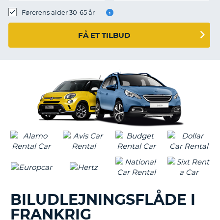
Førerens alder 30-65 år
FÅ ET TILBUD
BILUDLEJNINGSFLÅDE I
FRANKRIG
T