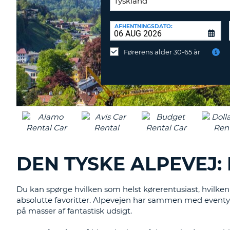
AFLEVERINGSSTATION:
AFHENTNINGSDATO:
Vil
du
Førerens alder 30-65 år
aflevere
ved
en
anden
destination?
DEN TYSKE ALPEVEJ:
Du kan spørge hvilken som helst kørerentusiast, hvilken v
absolutte favoritter. Alpevejen har sammen med eventyrr
på masser af fantastisk udsigt.