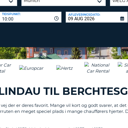
KARAKT
PASSWOR
MIND
TIDSPUNKT:
AFLEVERINGSDATO:
ET
10:00
SAM
STORT
L
ENGELS
NULSTIL
ADGAN
TEGN
MIND
ET
CANCEL
LILLE
ENGELS
TEGN
MIND
ET
 LINDAU TIL BERCHTES
NUMME
MIND
ET
ej der er deres favorit. Mange vil kort og godt svarer, at de
SPECIA
uten en meget speciel plads i mange chaufførers hjerter. De