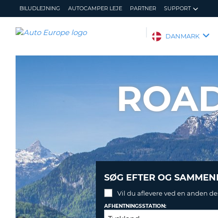
BILUDLEJNING
AUTOCAMPER LEJE
PARTNER
SUPPORT
AUTO
DANMARK
EUROPE
BILUDLEJNING
AUTOCAMPER
ROAD
LEJE
PARTNER
SUPPORT
MIN
ADMINISTRER
KONTO
MIN
BOOKING
DANMARK
SØG EFTER OG SAMMENL
Vil du aflevere ved en anden de
AFHENTNINGSSTATION: