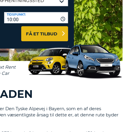
ERER
D
ST
AGENTER OG
TIDSPUNKT:
10:00
ARBEJDSPARTNERE
OG IND HERE
K
FÅ ET TILBUD
GSKODE
ST
K
ST
GADEN
R
ST
t er Den Tyske Alpevej i Bayern, som en af deres
LTEGN
n væsentligste årsag til dette er, at denne rute byder