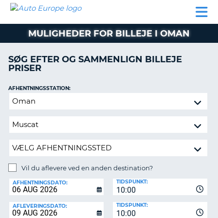
AUTO
BILUDLEJNING
AUTOCAMPER
BILUDLEJNING
PARTNER
SUPPORT
EUROPE
LEJE
AUTOCAMPER
MULIGHEDER FOR BILLEJE I OMAN
LEJE
PARTNER
SØG EFTER OG SAMMENLIGN BILLEJE
PRISER
SUPPORT
ER
MIN
AFHENTNINGSSTATION:
KONTO
Vil
ADMINISTRER
du
MIN
aflevere
BOOKING
ved
en
DANMARK
anden
destination?
Vil du aflevere ved en anden destination?
AFLEVERINGSSTATION:
TIDSPUNKT:
AFHENTNINGSDATO:
10:00
TIDSPUNKT:
AFLEVERINGSDATO:
10:00