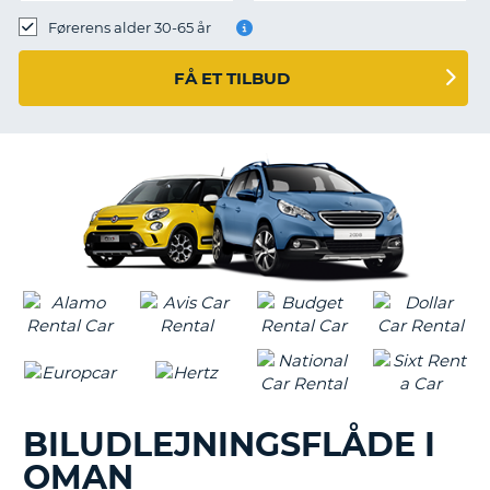
Førerens alder 30-65 år
FÅ ET TILBUD
BILUDLEJNINGSFLÅDE I
OMAN
T