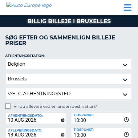
AUTO
BILUDLEJNING
AUTOCAMPER
BILUDLEJNING
PARTNER
SUPPORT
EUROPE
LEJE
AUTOCAMPER
BILLIG BILLEJE I BRUXELLES
LEJE
PARTNER
SØG EFTER OG SAMMENLIGN BILLEJE
PRISER
SUPPORT
ER
MIN
AFHENTNINGSSTATION:
KONTO
Vil
ADMINISTRER
du
MIN
aflevere
BOOKING
ved
en
DANMARK
anden
destination?
Vil du aflevere ved en anden destination?
AFLEVERINGSSTATION:
TIDSPUNKT:
AFHENTNINGSDATO:
10:00
TIDSPUNKT:
AFLEVERINGSDATO:
10:00