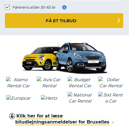
Førerens alder 30-65 år
FÅ ET TILBUD
Klik her for at læse
biludlejningsanmeldelser for Bruxelles
T