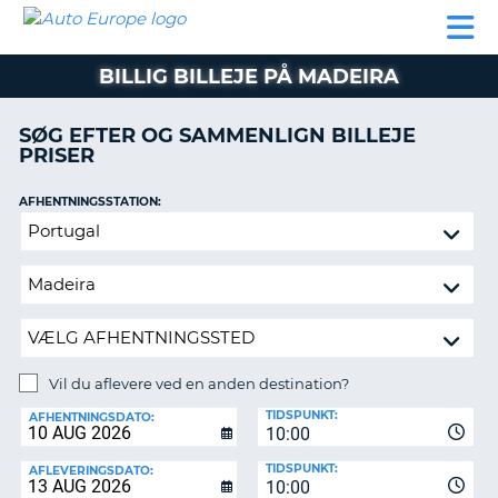
AUTO
BILUDLEJNING
AUTOCAMPER
BILUDLEJNING
PARTNER
SUPPORT
EUROPE
LEJE
AUTOCAMPER
BILLIG BILLEJE PÅ MADEIRA
LEJE
PARTNER
SØG EFTER OG SAMMENLIGN BILLEJE
PRISER
SUPPORT
ER
MIN
AFHENTNINGSSTATION:
KONTO
Vil
ADMINISTRER
du
MIN
aflevere
BOOKING
ved
en
DANMARK
anden
destination?
Vil du aflevere ved en anden destination?
AFLEVERINGSSTATION:
TIDSPUNKT:
AFHENTNINGSDATO:
10:00
TIDSPUNKT:
AFLEVERINGSDATO:
10:00