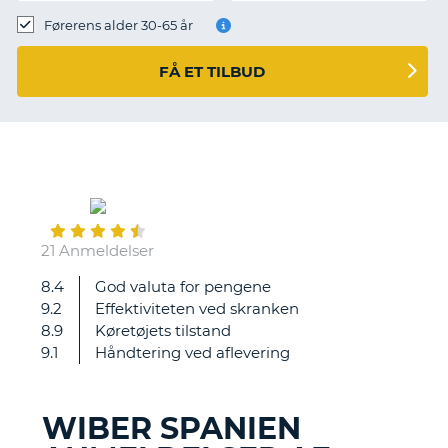
Førerens alder 30-65 år
FÅ ET TILBUD
February
16
21 Anmeldelser
8.4
God valuta for pengene
Meget
9.2
Effektiviteten ved skranken
fantastisk
8.9
Køretøjets tilstand
oplevelse
9.1
Håndtering ved aflevering
at
leje
ved
WIBER SPANIEN
wiber
T