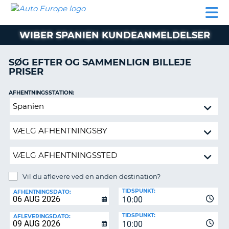
AUTO
BILUDLEJNING
AUTOCAMPER
BILUDLEJNING
PARTNER
SUPPORT
EUROPE
LEJE
AUTOCAMPER
WIBER SPANIEN KUNDEANMELDELSER
LEJE
PARTNER
SØG EFTER OG SAMMENLIGN BILLEJE
PRISER
SUPPORT
ER
MIN
AFHENTNINGSSTATION:
KONTO
Vil
ADMINISTRER
du
MIN
aflevere
BOOKING
ved
en
DANMARK
anden
destination?
Vil du aflevere ved en anden destination?
AFLEVERINGSSTATION:
TIDSPUNKT:
AFHENTNINGSDATO:
10:00
TIDSPUNKT:
AFLEVERINGSDATO:
10:00