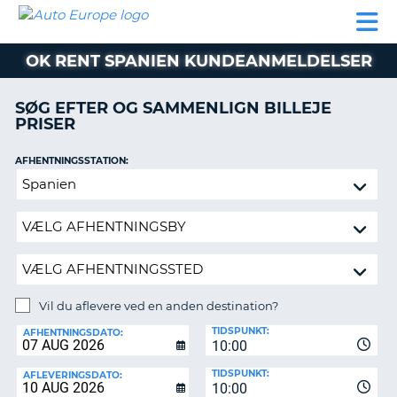
AUTO
BILUDLEJNING
AUTOCAMPER
BILUDLEJNING
PARTNER
SUPPORT
EUROPE
LEJE
AUTOCAMPER
OK RENT SPANIEN KUNDEANMELDELSER
LEJE
PARTNER
SØG EFTER OG SAMMENLIGN BILLEJE
PRISER
SUPPORT
ER
MIN
AFHENTNINGSSTATION:
KONTO
Vil
ADMINISTRER
du
MIN
aflevere
BOOKING
ved
en
DANMARK
anden
destination?
Vil du aflevere ved en anden destination?
AFLEVERINGSSTATION:
TIDSPUNKT:
AFHENTNINGSDATO:
10:00
TIDSPUNKT:
AFLEVERINGSDATO:
10:00