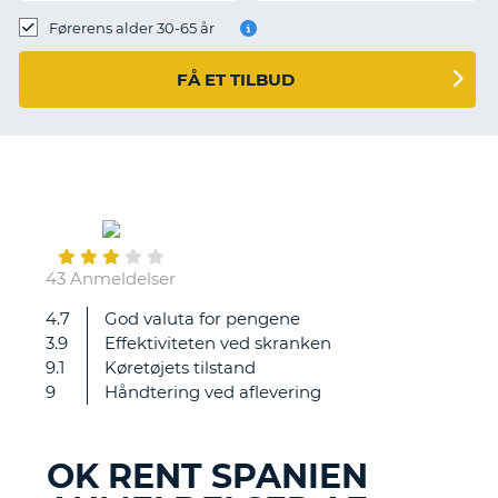
Førerens alder 30-65 år
FÅ ET TILBUD
July
19
43 Anmeldelser
4.7
God valuta for pengene
Bilen
3.9
Effektiviteten ved skranken
OK,
9.1
Køretøjets tilstand
men
9
Håndtering ved aflevering
med
meget
svag
OK RENT SPANIEN
motor
T