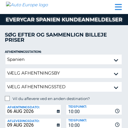
AUTO
BILUDLEJNING
AUTOCAMPER
BILUDLEJNING
PARTNER
SUPPORT
EUROPE
LEJE
AUTOCAMPER
EVERYCAR SPANIEN KUNDEANMELDELSER
LEJE
PARTNER
SØG EFTER OG SAMMENLIGN BILLEJE
PRISER
SUPPORT
ER
MIN
AFHENTNINGSSTATION:
KONTO
Vil
ADMINISTRER
du
MIN
aflevere
BOOKING
ved
en
DANMARK
anden
destination?
Vil du aflevere ved en anden destination?
AFLEVERINGSSTATION:
TIDSPUNKT:
AFHENTNINGSDATO:
10:00
TIDSPUNKT:
AFLEVERINGSDATO:
10:00