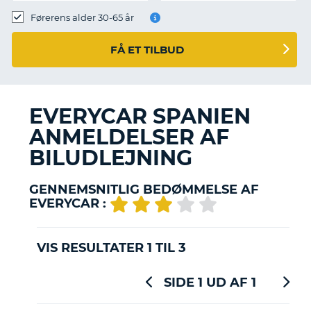
Førerens alder 30-65 år
FÅ ET TILBUD
EVERYCAR SPANIEN
ANMELDELSER AF
BILUDLEJNING
GENNEMSNITLIG BEDØMMELSE AF
EVERYCAR :
VIS RESULTATER 1 TIL 3
SIDE 1 UD AF 1
T