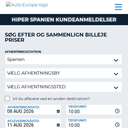
AUTO
BILUDLEJNING
AUTOCAMPER
BILUDLEJNING
PARTNER
SUPPORT
EUROPE
LEJE
AUTOCAMPER
HIPER SPANIEN KUNDEANMELDELSER
LEJE
PARTNER
SØG EFTER OG SAMMENLIGN BILLEJE
PRISER
SUPPORT
ER
MIN
AFHENTNINGSSTATION:
KONTO
Vil
ADMINISTRER
du
MIN
aflevere
BOOKING
ved
en
DANMARK
anden
destination?
Vil du aflevere ved en anden destination?
AFLEVERINGSSTATION:
TIDSPUNKT:
AFHENTNINGSDATO:
10:00
TIDSPUNKT:
AFLEVERINGSDATO:
10:00