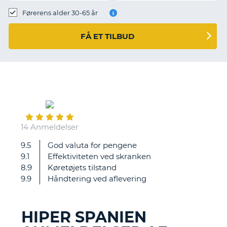
Førerens alder 30-65 år
FÅ ET TILBUD
July
25
14 Anmeldelser
9.5
God valuta for pengene
Var
9.1
Effektiviteten ved skranken
lidt
8.9
Køretøjets tilstand
svært
9.9
Håndtering ved aflevering
at
finde
shuttle
HIPER SPANIEN
bussen,
T