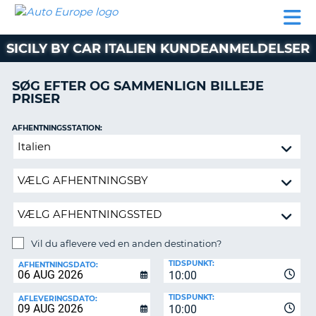
AUTO
BILUDLEJNING
AUTOCAMPER
BILUDLEJNING
PARTNER
SUPPORT
EUROPE
LEJE
AUTOCAMPER
SICILY BY CAR ITALIEN KUNDEANMELDELSER
LEJE
PARTNER
SØG EFTER OG SAMMENLIGN BILLEJE
PRISER
SUPPORT
ER
MIN
AFHENTNINGSSTATION:
KONTO
Vil
ADMINISTRER
du
MIN
aflevere
BOOKING
ved
en
DANMARK
anden
destination?
Vil du aflevere ved en anden destination?
AFLEVERINGSSTATION:
TIDSPUNKT:
AFHENTNINGSDATO:
10:00
TIDSPUNKT:
AFLEVERINGSDATO:
10:00