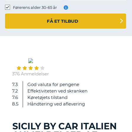
Førerens alder 30-65 år
FÅ ET TILBUD
September
09
376 Anmeldelser
7.3
God valuta for pengene
Dejlige
7.2
Effektiviteten ved skranken
personale
7.6
Køretøjets tilstand
og
8.5
Håndtering ved aflevering
service.
SICILY BY CAR ITALIEN
T