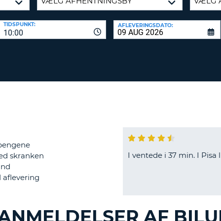
KARAKT
PASSWOR
MIND
TIDSPUNKT:
AFLEVERINGSDATO:
ET
10:00
SAM
STORT
L
ENGELS
NULSTIL
ADGAN
TEGN
MIND
ET
CANCEL
LILLE
ENGELS
TEGN
MIND
ET
 pengene
I ventede i 37 min. I Pisa 
ved skranken
NUMME
and
MIND
 aflevering
ET
SPECIA
 ANMELDELSER AF BIL