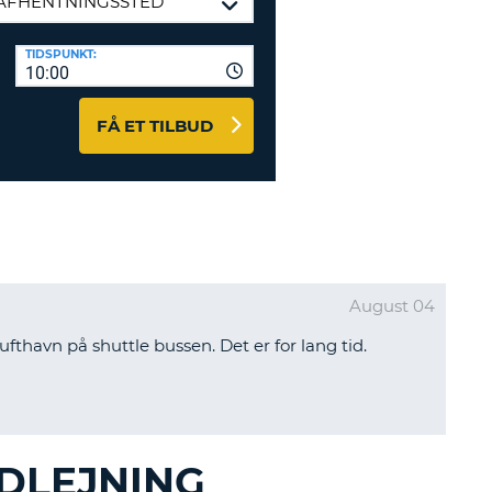
ERER
D
ST
AGENTER OG
TIDSPUNKT:
10:00
ARBEJDSPARTNERE
OG IND HERE
K
FÅ ET TILBUD
GSKODE
ST
K
ST
August 04
lufthavn på shuttle bussen. Det er for lang tid.
R
ST
LTEGN
UDLEJNING