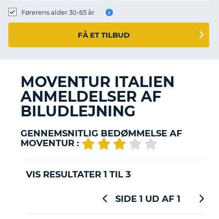
Førerens alder 30-65 år
FÅ ET TILBUD
MOVENTUR ITALIEN
ANMELDELSER AF
BILUDLEJNING
GENNEMSNITLIG BEDØMMELSE AF
MOVENTUR :
VIS RESULTATER 1 TIL 3
SIDE 1 UD AF 1
T