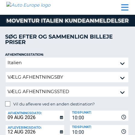
AUTO
BILUDLEJNING
AUTOCAMPER
BILUDLEJNING
PARTNER
SUPPORT
EUROPE
LEJE
AUTOCAMPER
MOVENTUR ITALIEN KUNDEANMELDELSER
LEJE
PARTNER
SØG EFTER OG SAMMENLIGN BILLEJE
PRISER
SUPPORT
ER
MIN
AFHENTNINGSSTATION:
KONTO
Vil
ADMINISTRER
du
MIN
aflevere
BOOKING
ved
en
DANMARK
anden
destination?
Vil du aflevere ved en anden destination?
AFLEVERINGSSTATION:
TIDSPUNKT:
AFHENTNINGSDATO:
10:00
TIDSPUNKT:
AFLEVERINGSDATO:
10:00