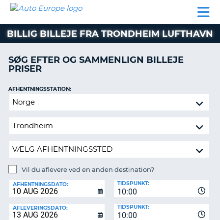
AUTO
BILUDLEJNING
AUTOCAMPER
BILUDLEJNING
PARTNER
SUPPORT
EUROPE
LEJE
AUTOCAMPER
BILLIG BILLEJE FRA TRONDHEIM LUFTHAVN
LEJE
PARTNER
SØG EFTER OG SAMMENLIGN BILLEJE
PRISER
SUPPORT
ER
MIN
AFHENTNINGSSTATION:
KONTO
Vil
ADMINISTRER
du
MIN
aflevere
BOOKING
ved
en
DANMARK
anden
destination?
Vil du aflevere ved en anden destination?
AFLEVERINGSSTATION:
TIDSPUNKT:
AFHENTNINGSDATO:
10:00
TIDSPUNKT:
AFLEVERINGSDATO:
10:00