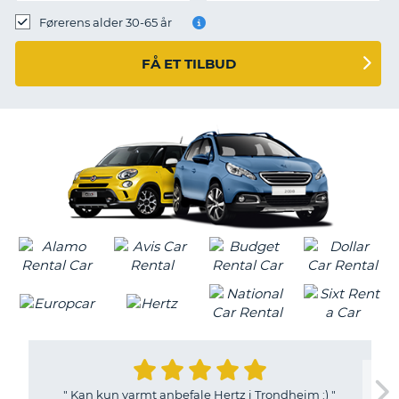
Førerens alder 30-65 år
FÅ ET TILBUD
"
Kan kun varmt anbefale Hertz i Trondheim :)
"
T