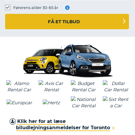
Førerens alder 30-65 år
FÅ ET TILBUD
Klik her for at læse
biludlejningsanmeldelser for Toronto
T