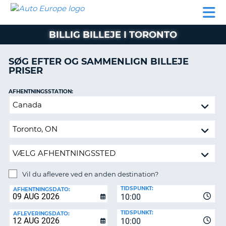
AUTO
BILUDLEJNING
AUTOCAMPER
BILUDLEJNING
PARTNER
SUPPORT
EUROPE
LEJE
AUTOCAMPER
BILLIG BILLEJE I TORONTO
LEJE
PARTNER
SØG EFTER OG SAMMENLIGN BILLEJE
PRISER
SUPPORT
ER
MIN
AFHENTNINGSSTATION:
KONTO
Vil
ADMINISTRER
du
MIN
aflevere
BOOKING
ved
en
DANMARK
anden
destination?
Vil du aflevere ved en anden destination?
AFLEVERINGSSTATION:
TIDSPUNKT:
AFHENTNINGSDATO:
10:00
TIDSPUNKT:
AFLEVERINGSDATO:
10:00