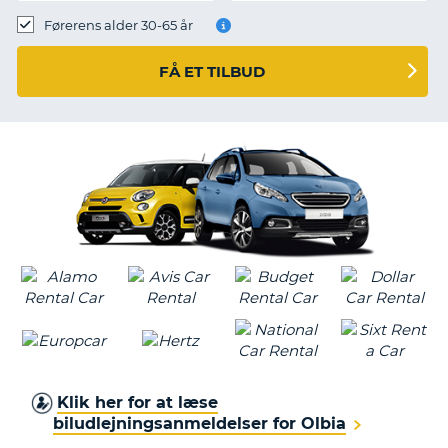
Førerens alder 30-65 år
FÅ ET TILBUD
Klik her for at læse
biludlejningsanmeldelser for Olbia
T