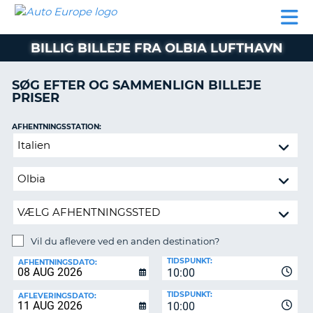
AUTO
BILUDLEJNING
AUTOCAMPER
BILUDLEJNING
PARTNER
SUPPORT
EUROPE
LEJE
AUTOCAMPER
BILLIG BILLEJE FRA OLBIA LUFTHAVN
LEJE
PARTNER
SØG EFTER OG SAMMENLIGN BILLEJE
PRISER
SUPPORT
ER
MIN
AFHENTNINGSSTATION:
KONTO
Vil
ADMINISTRER
du
MIN
aflevere
BOOKING
ved
en
DANMARK
anden
destination?
Vil du aflevere ved en anden destination?
AFLEVERINGSSTATION:
TIDSPUNKT:
AFHENTNINGSDATO:
10:00
TIDSPUNKT:
AFLEVERINGSDATO:
10:00