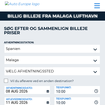
AUTO
BILUDLEJNING
AUTOCAMPER
BILUDLEJNING
PARTNER
SUPPORT
EUROPE
LEJE
AUTOCAMPER
BILLIG BILLEJE FRA MALAGA LUFTHAVN
LEJE
PARTNER
SØG EFTER OG SAMMENLIGN BILLEJE
PRISER
SUPPORT
ER
MIN
AFHENTNINGSSTATION:
KONTO
Vil
ADMINISTRER
du
MIN
aflevere
BOOKING
ved
en
DANMARK
anden
destination?
Vil du aflevere ved en anden destination?
AFLEVERINGSSTATION:
TIDSPUNKT:
AFHENTNINGSDATO:
10:00
TIDSPUNKT:
AFLEVERINGSDATO:
10:00