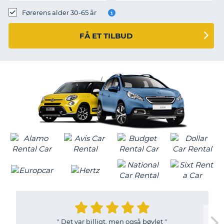
Førerens alder 30-65 år
FÅ ET TILBUD
"
Det var billigt, men også bøvlet
"
T