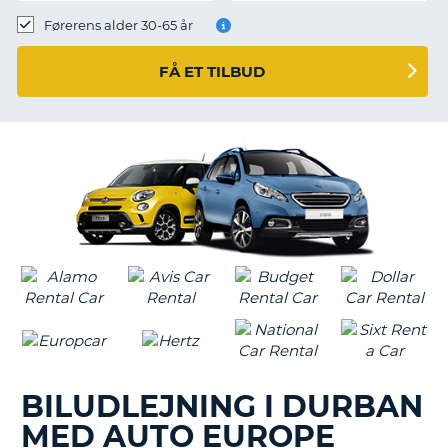
Førerens alder 30-65 år
FÅ ET TILBUD
BILUDLEJNING I DURBAN
MED AUTO EUROPE
T