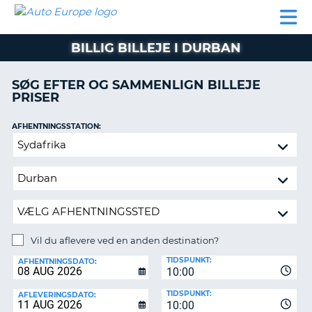
AUTO
BILUDLEJNING
AUTOCAMPER
BILUDLEJNING
PARTNER
SUPPORT
EUROPE
LEJE
AUTOCAMPER
BILLIG BILLEJE I DURBAN
LEJE
PARTNER
SØG EFTER OG SAMMENLIGN BILLEJE
PRISER
SUPPORT
ER
MIN
AFHENTNINGSSTATION:
KONTO
Vil
ADMINISTRER
du
MIN
aflevere
BOOKING
ved
en
DANMARK
anden
destination?
Vil du aflevere ved en anden destination?
AFLEVERINGSSTATION:
TIDSPUNKT:
AFHENTNINGSDATO:
10:00
TIDSPUNKT:
AFLEVERINGSDATO:
10:00