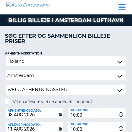
AUTO
BILUDLEJNING
AUTOCAMPER
BILUDLEJNING
PARTNER
SUPPORT
EUROPE
LEJE
AUTOCAMPER
BILLIG BILLEJE I AMSTERDAM LUFTHAVN
LEJE
PARTNER
SØG EFTER OG SAMMENLIGN BILLEJE
PRISER
SUPPORT
ER
MIN
AFHENTNINGSSTATION:
KONTO
Vil
ADMINISTRER
du
MIN
aflevere
BOOKING
ved
en
DANMARK
anden
destination?
Vil du aflevere ved en anden destination?
AFLEVERINGSSTATION:
TIDSPUNKT:
AFHENTNINGSDATO:
10:00
TIDSPUNKT:
AFLEVERINGSDATO:
10:00