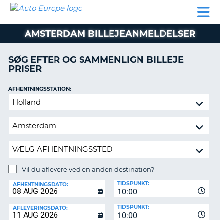
AUTO
BILUDLEJNING
AUTOCAMPER
BILUDLEJNING
PARTNER
SUPPORT
EUROPE
LEJE
AUTOCAMPER
AMSTERDAM BILLEJEANMELDELSER
LEJE
PARTNER
SØG EFTER OG SAMMENLIGN BILLEJE
PRISER
SUPPORT
ER
MIN
AFHENTNINGSSTATION:
KONTO
Vil
ADMINISTRER
du
MIN
aflevere
BOOKING
ved
en
DANMARK
anden
destination?
Vil du aflevere ved en anden destination?
AFLEVERINGSSTATION:
TIDSPUNKT:
AFHENTNINGSDATO:
10:00
TIDSPUNKT:
AFLEVERINGSDATO:
10:00