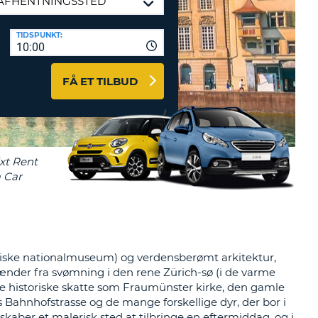
ERER
D
ST
AGENTER OG
TIDSPUNKT:
10:00
ARBEJDSPARTNERE
OG IND HERE
K
FÅ ET TILBUD
GSKODE
ST
K
ST
R
ST
ziske nationalmuseum) og verdensberømt arkitektur,
pænder fra svømning i den rene Zürich-sø (i de varme
LTEGN
le historiske skatte som Fraumünster kirke, den gamle
 Bahnhofstrasse og de mange forskellige dyr, der bor i
kaber et malerisk sted at tilbringe en eftermiddag, og i