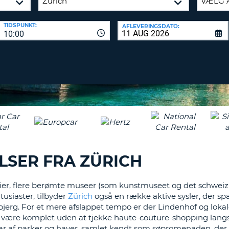
KARAKT
PASSWOR
MIND
TIDSPUNKT:
AFLEVERINGSDATO:
ET
10:00
SAM
STORT
L
ENGELS
NULSTIL
ADGAN
TEGN
MIND
ET
CANCEL
LILLE
ENGELS
TEGN
MIND
ET
LSER FRA ZÜRICH
NUMME
MIND
rier, flere berømte museer (som kunstmuseet og det schwei
ET
usiaster, tilbyder
Zürich
også en række aktive sysler, der s
SPECIA
jerg. For et mere afslappet tempo er der Lindenhof og loka
ke være komplet uden at tjekke haute-couture-shopping langs
var af parker og haver, samlet kendt som søpromenaden, der s