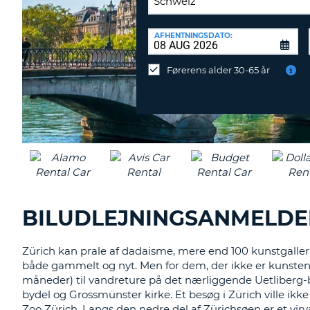
AFLEVERINGSSTATION:
AFHENTNINGSDATO:
Vil
du
Førerens alder 30-65 år
aflevere
ved
en
anden
destination?
BILUDLEJNINGSANMELDE
Zürich kan prale af dadaisme, mere end 100 kunstgalle
både gammelt og nyt. Men for dem, der ikke er kunstent
måneder) til vandreture på det nærliggende Uetliberg-b
bydel og Grossmünster kirke. Et besøg i Zürich ville ik
Zoo Zürich. Langs den nedre del af Zürichsøen er et vir