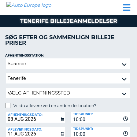
AUTO
BILUDLEJNING
AUTOCAMPER
BILUDLEJNING
PARTNER
SUPPORT
EUROPE
LEJE
AUTOCAMPER
TENERIFE BILLEJEANMELDELSER
LEJE
PARTNER
SØG EFTER OG SAMMENLIGN BILLEJE
PRISER
SUPPORT
ER
MIN
AFHENTNINGSSTATION:
KONTO
Vil
ADMINISTRER
du
MIN
aflevere
BOOKING
ved
en
DANMARK
anden
destination?
Vil du aflevere ved en anden destination?
AFLEVERINGSSTATION:
TIDSPUNKT:
AFHENTNINGSDATO:
10:00
TIDSPUNKT:
AFLEVERINGSDATO:
10:00