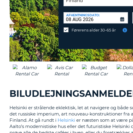
AFLEVERINGSSTATION:
AFHENTNINGSDATO:
Vil
du
Førerens alder 30-65 år
aflevere
ved
en
anden
destination?
BILUDLEJNINGSANMELDEL
Helsinki er strålende eklektisk, let at navigere og både 
det russiske imperium, art nouveau-konstruktioner fra
Finland. At gå rundt i
Helsinki
er næsten som at være på
Aalto’s modernistiske hus eller det futuristiske Helsink
prøve alle de bedste caféer i byen, eller du foretrække