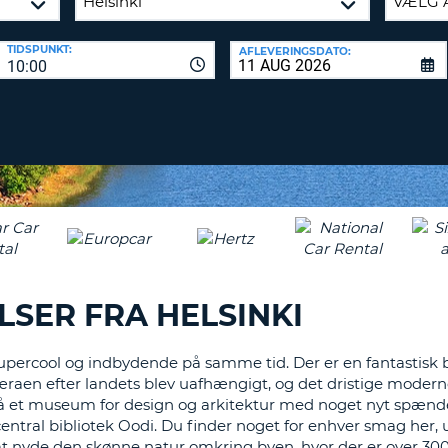
KARAKT
PASSWOR
MIND
TIDSPUNKT:
AFLEVERINGSDATO:
ET
10:00
SAM
STORT
L
ENGELS
NULSTIL
ADGAN
TEGN
MIND
ET
CANCEL
LILLE
ENGELS
TEGN
MIND
ET
SER FRA HELSINKI
NUMME
MIND
supercool og indbydende på samme tid. Der er en fantastisk bl
ET
 æraen efter landets blev uafhængigt, og det dristige mode
SPECIA
 et museum for design og arkitektur med noget nyt spænde
i central bibliotek Oodi. Du finder noget for enhver smag her,
r at nyde den skønne natur omkring byen, hvor der er over 30