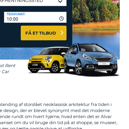
ERER
D
ST
AGENTER OG
TIDSPUNKT:
10:00
ARBEJDSPARTNERE
OG IND HERE
K
FÅ ET TILBUD
GSKODE
ST
K
ST
R
ST
anding af storslået neoklassisk arkitektur fra tiden i
rne design, der er blevet synonymt med det moderne
LTEGN
nde rundt om hvert hjørne, hvad enten det er Alvar
 uanset om du vil bruge din tid på at shoppe, se museer,
0 øer og tætte gamle skove at udforske.