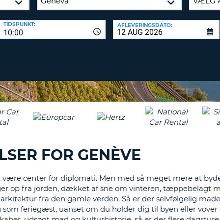
KARAKT
PASSWOR
MIND
TIDSPUNKT:
AFLEVERINGSDATO:
ET
10:00
SAM
STORT
L
ENGELS
NULSTIL
ADGAN
TEGN
MIND
ET
CANCEL
LILLE
ENGELS
TEGN
MIND
ET
LSER FOR GENÈVE
NUMME
MIND
 være center for diplomati. Men med så meget mere at byde p
ET
ger op fra jorden, dækket af sne om vinteren, tæppebelagt
SPECIA
arkitektur fra den gamle verden. Så er der selvfølgelig made
g som feriegæst, uanset om du holder dig til byen eller vove
kaber, udsøgt mad og kulturhistorie, så er der flere dagstur