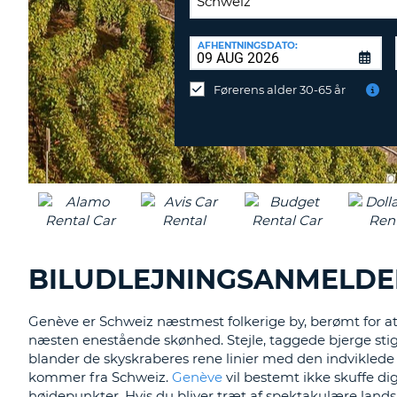
AFLEVERINGSSTATION:
AFHENTNINGSDATO:
Vil
du
Førerens alder 30-65 år
aflevere
ved
en
anden
destination?
BILUDLEJNINGSANMELDE
Genève er Schweiz næstmest folkerige by, berømt for at
næsten enestående skønhed. Stejle, taggede bjerge sti
blander de skyskraberes rene linier med den indviklede 
kommer fra Schweiz.
Genève
vil bestemt ikke skuffe di
højdepunkter. Hvis du bliver træt af spektakulære lands