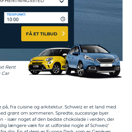
ERER
D
ST
AGENTER OG
TIDSPUNKT:
10:00
ARBEJDSPARTNERE
OG IND HERE
K
FÅ ET TILBUD
GSKODE
ST
K
ST
R
ST
å, fra cuisine og arkitektur. Schweiz er et land med
 med grønt om sommeren. Spredte, succesrige byer
LTEGN
n - især noget af den bedste chokolade i verden, der
r dig længere væk for at udforske nogle af Schweiz’
e for dig. En af dem er Europa Park, som er Genèves