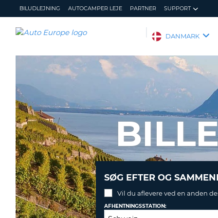
BILUDLEJNING
AUTOCAMPER LEJE
PARTNER
SUPPORT
AUTO
DANMARK
EUROPE
BILUDLEJNING
AUTOCAMPER
LEJE
PARTNER
BILL
SUPPORT
MIN
ADMINISTRER
KONTO
MIN
BOOKING
DANMARK
SØG EFTER OG SAMMENL
Vil du aflevere ved en anden de
AFHENTNINGSSTATION: