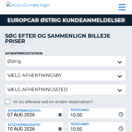
AUTO
BILUDLEJNING
AUTOCAMPER
BILUDLEJNING
PARTNER
SUPPORT
EUROPE
LEJE
AUTOCAMPER
EUROPCAR ØSTRIG KUNDEANMELDELSER
LEJE
PARTNER
SØG EFTER OG SAMMENLIGN BILLEJE
PRISER
SUPPORT
ER
MIN
AFHENTNINGSSTATION:
KONTO
Vil
ADMINISTRER
du
MIN
aflevere
BOOKING
ved
en
DANMARK
anden
destination?
Vil du aflevere ved en anden destination?
AFLEVERINGSSTATION:
TIDSPUNKT:
AFHENTNINGSDATO:
10:00
TIDSPUNKT:
AFLEVERINGSDATO:
10:00