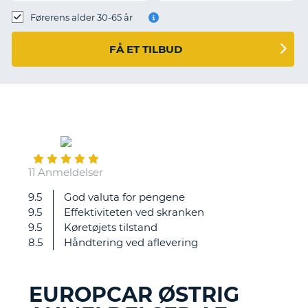
Førerens alder 30-65 år
FÅ ET TILBUD
August
09
11 Anmeldelser
9.5
God valuta for pengene
Meget
9.5
Effektiviteten ved skranken
god
9.5
Køretøjets tilstand
service
8.5
Håndtering ved aflevering
EUROPCAR ØSTRIG
T