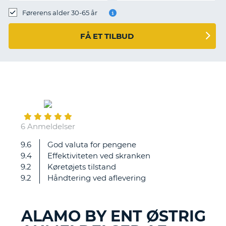
Førerens alder 30-65 år
FÅ ET TILBUD
November
16
6 Anmeldelser
9.6
God valuta for pengene
The
9.4
Effektiviteten ved skranken
vehicle
9.2
Køretøjets tilstand
had
9.2
Håndtering ved aflevering
a
defect
in
ALAMO BY ENT ØSTRIG
the
T