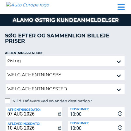
AUTO
BILUDLEJNING
AUTOCAMPER
BILUDLEJNING
PARTNER
SUPPORT
EUROPE
LEJE
AUTOCAMPER
ALAMO ØSTRIG KUNDEANMELDELSER
LEJE
PARTNER
SØG EFTER OG SAMMENLIGN BILLEJE
PRISER
SUPPORT
ER
MIN
AFHENTNINGSSTATION:
KONTO
Vil
ADMINISTRER
du
MIN
aflevere
BOOKING
ved
en
DANMARK
anden
destination?
Vil du aflevere ved en anden destination?
AFLEVERINGSSTATION:
TIDSPUNKT:
AFHENTNINGSDATO:
10:00
TIDSPUNKT:
AFLEVERINGSDATO:
10:00