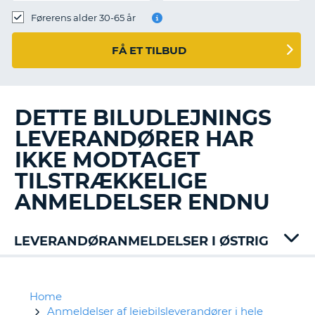
Førerens alder 30-65 år
FÅ ET TILBUD
DETTE BILUDLEJNINGS
LEVERANDØRER HAR
IKKE MODTAGET
TILSTRÆKKELIGE
ANMELDELSER ENDNU
LEVERANDØRANMELDELSER I ØSTRIG
Alamo
Auto
Union
Home
Avis
Anmeldelser af lejebilsleverandører i hele
T