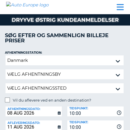
AUTO
BILUDLEJNING
AUTOCAMPER
BILUDLEJNING
PARTNER
SUPPORT
EUROPE
LEJE
AUTOCAMPER
DRYYVE ØSTRIG KUNDEANMELDELSER
LEJE
PARTNER
SØG EFTER OG SAMMENLIGN BILLEJE
PRISER
SUPPORT
ER
MIN
AFHENTNINGSSTATION:
KONTO
Vil
ADMINISTRER
du
MIN
aflevere
BOOKING
ved
en
DANMARK
anden
destination?
Vil du aflevere ved en anden destination?
AFLEVERINGSSTATION:
TIDSPUNKT:
AFHENTNINGSDATO:
10:00
TIDSPUNKT:
AFLEVERINGSDATO:
10:00