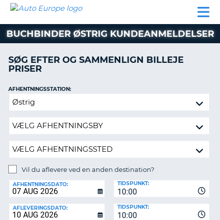
AUTO
BILUDLEJNING
AUTOCAMPER
BILUDLEJNING
PARTNER
SUPPORT
EUROPE
LEJE
AUTOCAMPER
BUCHBINDER ØSTRIG KUNDEANMELDELSER
LEJE
PARTNER
SØG EFTER OG SAMMENLIGN BILLEJE
PRISER
SUPPORT
ER
MIN
AFHENTNINGSSTATION:
KONTO
Vil
ADMINISTRER
du
MIN
aflevere
BOOKING
ved
en
DANMARK
anden
destination?
Vil du aflevere ved en anden destination?
AFLEVERINGSSTATION:
TIDSPUNKT:
AFHENTNINGSDATO:
10:00
TIDSPUNKT:
AFLEVERINGSDATO:
10:00