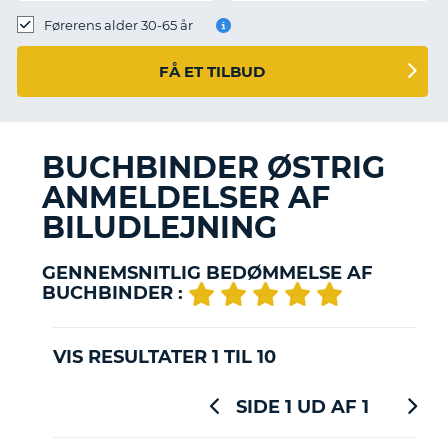
Førerens alder 30-65 år
FÅ ET TILBUD
BUCHBINDER ØSTRIG
ANMELDELSER AF
BILUDLEJNING
GENNEMSNITLIG BEDØMMELSE AF
BUCHBINDER :
VIS RESULTATER 1 TIL 10
SIDE 1 UD AF 1
T