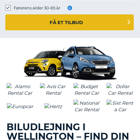
Førerens alder 30-65 år
FÅ ET TILBUD
BILUDLEJNING I
WELLINGTON – FIND DIN
T