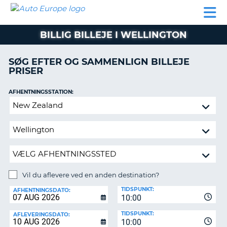
AUTO
BILUDLEJNING
AUTOCAMPER
BILUDLEJNING
PARTNER
SUPPORT
EUROPE
LEJE
AUTOCAMPER
BILLIG BILLEJE I WELLINGTON
LEJE
PARTNER
SØG EFTER OG SAMMENLIGN BILLEJE
PRISER
SUPPORT
ER
MIN
AFHENTNINGSSTATION:
KONTO
Vil
ADMINISTRER
du
MIN
aflevere
BOOKING
ved
en
DANMARK
anden
destination?
Vil du aflevere ved en anden destination?
AFLEVERINGSSTATION:
TIDSPUNKT:
AFHENTNINGSDATO:
10:00
TIDSPUNKT:
AFLEVERINGSDATO:
10:00