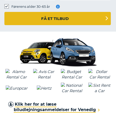
Førerens alder 30-65 år
FÅ ET TILBUD
Klik her for at læse
biludlejningsanmeldelser for Venedig
T