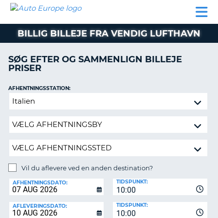
AUTO
BILUDLEJNING
AUTOCAMPER
BILUDLEJNING
PARTNER
SUPPORT
EUROPE
LEJE
AUTOCAMPER
BILLIG BILLEJE FRA VENDIG LUFTHAVN
LEJE
PARTNER
SØG EFTER OG SAMMENLIGN BILLEJE
PRISER
SUPPORT
ER
MIN
AFHENTNINGSSTATION:
KONTO
Vil
ADMINISTRER
du
MIN
aflevere
BOOKING
ved
en
DANMARK
anden
destination?
Vil du aflevere ved en anden destination?
AFLEVERINGSSTATION:
TIDSPUNKT:
AFHENTNINGSDATO:
10:00
TIDSPUNKT:
AFLEVERINGSDATO:
10:00