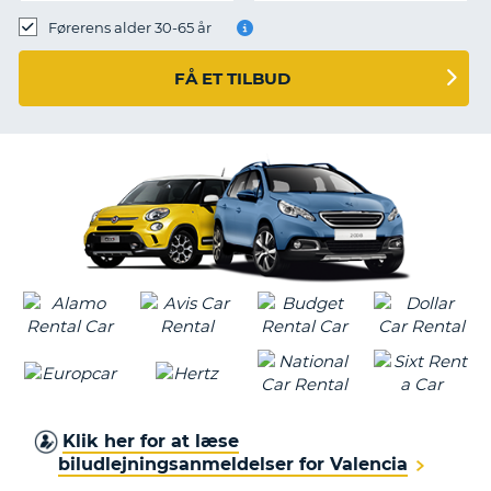
Førerens alder 30-65 år
FÅ ET TILBUD
Klik her for at læse
biludlejningsanmeldelser for Valencia
T