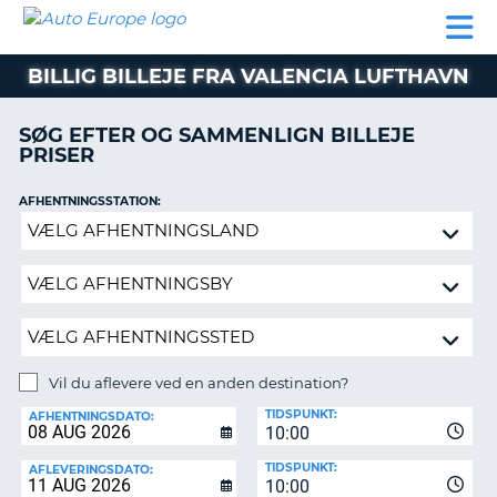
AUTO
BILUDLEJNING
AUTOCAMPER
BILUDLEJNING
PARTNER
SUPPORT
EUROPE
LEJE
AUTOCAMPER
BILLIG BILLEJE FRA VALENCIA LUFTHAVN
LEJE
PARTNER
SØG EFTER OG SAMMENLIGN BILLEJE
PRISER
SUPPORT
ER
MIN
AFHENTNINGSSTATION:
KONTO
Vil
ADMINISTRER
du
MIN
aflevere
BOOKING
ved
en
DANMARK
anden
destination?
Vil du aflevere ved en anden destination?
AFLEVERINGSSTATION:
TIDSPUNKT:
AFHENTNINGSDATO:
10:00
TIDSPUNKT:
AFLEVERINGSDATO:
10:00