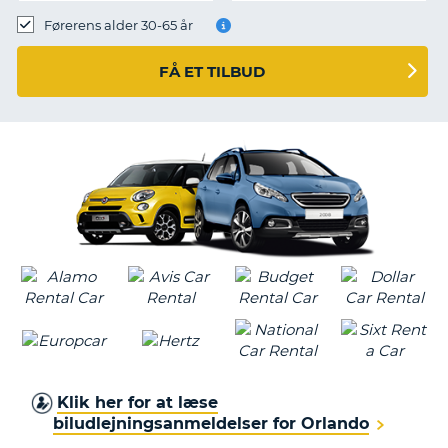
Førerens alder 30-65 år
FÅ ET TILBUD
Klik her for at læse
biludlejningsanmeldelser for Orlando
T