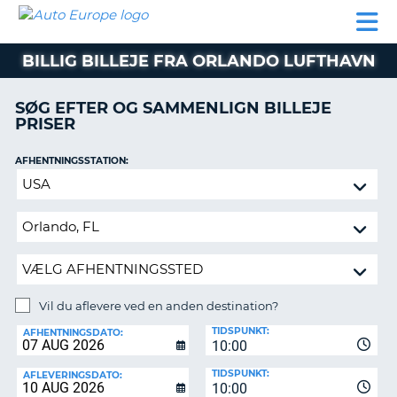
AUTO
BILUDLEJNING
AUTOCAMPER
BILUDLEJNING
PARTNER
SUPPORT
EUROPE
LEJE
AUTOCAMPER
BILLIG BILLEJE FRA ORLANDO LUFTHAVN
LEJE
PARTNER
SØG EFTER OG SAMMENLIGN BILLEJE
PRISER
SUPPORT
ER
MIN
AFHENTNINGSSTATION:
KONTO
Vil
ADMINISTRER
du
MIN
aflevere
BOOKING
ved
en
DANMARK
anden
destination?
Vil du aflevere ved en anden destination?
AFLEVERINGSSTATION:
TIDSPUNKT:
AFHENTNINGSDATO:
10:00
TIDSPUNKT:
AFLEVERINGSDATO:
10:00