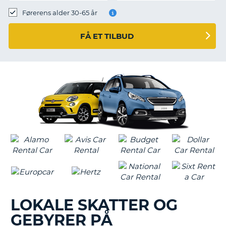
Førerens alder 30-65 år
FÅ ET TILBUD
LOKALE SKATTER OG
GEBYRER PÅ
T