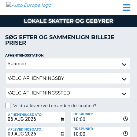
AUTO
BILUDLEJNING
AUTOCAMPER
BILUDLEJNING
PARTNER
SUPPORT
EUROPE
LEJE
AUTOCAMPER
LOKALE SKATTER OG GEBYRER
LEJE
PARTNER
SØG EFTER OG SAMMENLIGN BILLEJE
PRISER
SUPPORT
ER
MIN
AFHENTNINGSSTATION:
KONTO
Vil
ADMINISTRER
du
MIN
aflevere
BOOKING
ved
en
DANMARK
anden
destination?
Vil du aflevere ved en anden destination?
AFLEVERINGSSTATION:
TIDSPUNKT:
AFHENTNINGSDATO:
10:00
TIDSPUNKT:
AFLEVERINGSDATO:
10:00