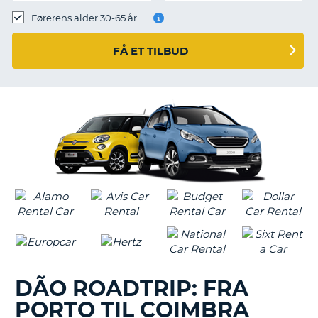
Førerens alder 30-65 år
FÅ ET TILBUD
DÃO ROADTRIP: FRA
PORTO TIL COIMBRA
T