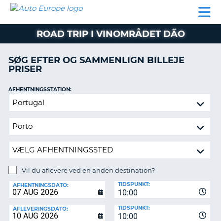
AUTO
BILUDLEJNING
AUTOCAMPER
BILUDLEJNING
PARTNER
SUPPORT
EUROPE
LEJE
AUTOCAMPER
ROAD TRIP I VINOMRÅDET DÃO
LEJE
PARTNER
SØG EFTER OG SAMMENLIGN BILLEJE
PRISER
SUPPORT
ER
MIN
AFHENTNINGSSTATION:
KONTO
Vil
ADMINISTRER
du
MIN
aflevere
BOOKING
ved
en
DANMARK
anden
destination?
Vil du aflevere ved en anden destination?
AFLEVERINGSSTATION:
TIDSPUNKT:
AFHENTNINGSDATO:
10:00
TIDSPUNKT:
AFLEVERINGSDATO:
10:00