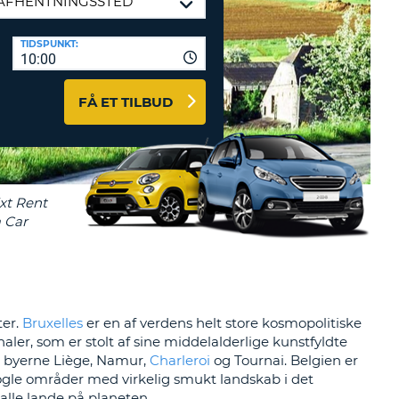
ERER
D
ST
AGENTER OG
TIDSPUNKT:
10:00
ARBEJDSPARTNERE
OG IND HERE
K
FÅ ET TILBUD
GSKODE
ST
K
ST
R
ST
ter.
Bruxelles
er en af verdens helt store kosmopolitiske
er, som er stolt af sine middelalderlige kunstfyldte
LTEGN
g byerne Liège, Namur,
Charleroi
og Tournai. Belgien er
ogle områder med virkelig smukt landskab i det
alle lande på planeten.