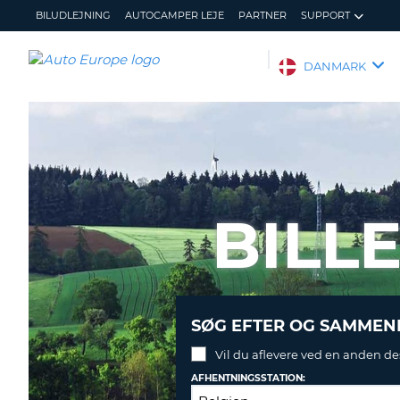
BILUDLEJNING
AUTOCAMPER LEJE
PARTNER
SUPPORT
AUTO
DANMARK
EUROPE
BILUDLEJNING
AUTOCAMPER
LEJE
PARTNER
BILL
SUPPORT
MIN
ADMINISTRER
KONTO
MIN
BOOKING
DANMARK
SØG EFTER OG SAMMENL
Vil du aflevere ved en anden de
AFHENTNINGSSTATION: