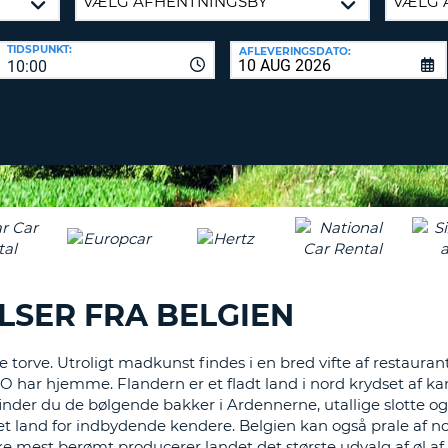
KARAKT
PASSWOR
MIND
TIDSPUNKT:
AFLEVERINGSDATO:
ET
10:00
SAM
STORT
L
ENGELS
NULSTIL
ADGAN
TEGN
MIND
ET
CANCEL
LILLE
ENGELS
TEGN
MIND
ET
SER FRA BELGIEN
NUMME
MIND
 torve. Utroligt madkunst findes i en bred vifte af restauran
ET
r hjemme. Flandern er et fladt land i nord krydset af kanal
SPECIA
nder du de bølgende bakker i Ardennerne, utallige slotte o
t land for indbydende kendere. Belgien kan også prale af n
 mest berømt producerer landet det største udvalg af øl af 