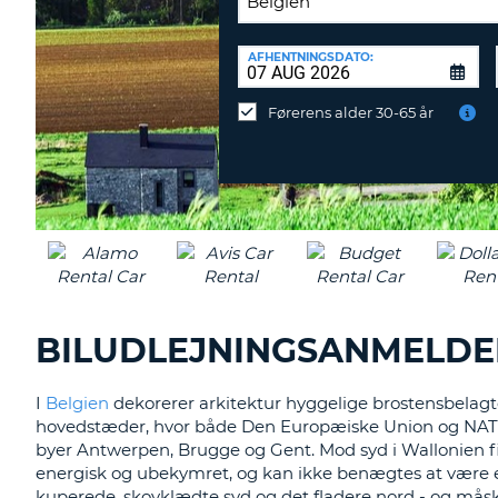
AFLEVERINGSSTATION:
AFHENTNINGSDATO:
Vil
du
Førerens alder 30-65 år
aflevere
ved
en
anden
destination?
BILUDLEJNINGSANMELDEL
I
Belgien
dekorerer arkitektur hyggelige brostensbelagte
hovedstæder, hvor både Den Europæiske Union og NATO ha
byer Antwerpen, Brugge og Gent. Mod syd i Wallonien fi
energisk og ubekymret, og kan ikke benægtes at være e
kuperede, skovklædte syd og det fladere nord - og måske