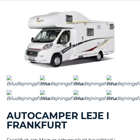
AUTOCAMPER LEJE I
FRANKFURT
T
Frankfurt am Main er erhvervslivet hovedstad i