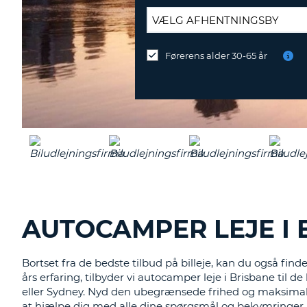
AFLEVERINGSSTATION:
Førerens alder 30-65 år
Vil
du
aflevere
ved
en
anden
destination?
AUTOCAMPER LEJE I 
Bortset fra de bedste tilbud på billeje, kan du også fi
års erfaring, tilbyder vi autocamper leje i Brisbane til d
eller Sydney. Nyd den ubegrænsede frihed og maksimale
at hjælpe dig med alle dine spørgsmål og bekymringer.