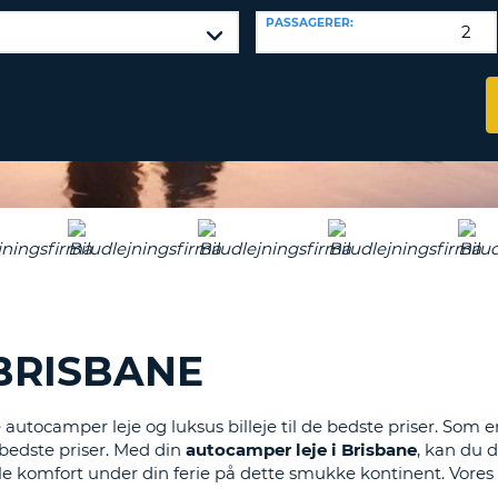
KARAKT
PASSWOR
PASSAGERER:
MIND
ET
SAM
STORT
L
ENGELS
NULSTIL
ADGAN
TEGN
MIND
ET
CANCEL
LILLE
ENGELS
TEGN
MIND
ET
NUMME
BRISBANE
MIND
ET
nde autocamper leje og luksus billeje til de bedste priser. 
SPECIA
e bedste priser. Med din
autocamper leje i Brisbane
, kan du 
 komfort under din ferie på dette smukke kontinent. Vores 