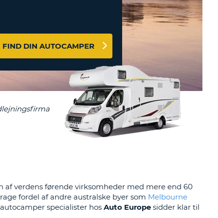
ERER
D
ST
AGENTER OG
ARBEJDSPARTNERE
OG IND HERE
FIND DIN AUTOCAMPER
K
GSKODE
ST
K
ST
R
ST
Som en af verdens førende virksomheder med mere end 60
LTEGN
drage fordel af andre australske byer som
Melbourne
autocamper specialister hos
Auto Europe
sidder klar til