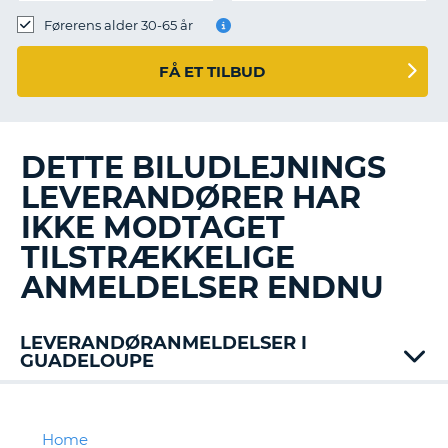
Førerens alder 30-65 år
FÅ ET TILBUD
DETTE BILUDLEJNINGS
LEVERANDØRER HAR
IKKE MODTAGET
TILSTRÆKKELIGE
ANMELDELSER ENDNU
LEVERANDØRANMELDELSER I
GUADELOUPE
Avis
Jumbo
Keddy
Home
T