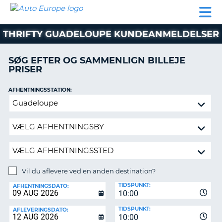
AUTO
BILUDLEJNING
AUTOCAMPER
BILUDLEJNING
PARTNER
SUPPORT
EUROPE
LEJE
AUTOCAMPER
THRIFTY GUADELOUPE KUNDEANMELDELSER
LEJE
PARTNER
SØG EFTER OG SAMMENLIGN BILLEJE
PRISER
SUPPORT
ER
MIN
AFHENTNINGSSTATION:
KONTO
Vil
ADMINISTRER
du
MIN
aflevere
BOOKING
ved
en
DANMARK
anden
destination?
Vil du aflevere ved en anden destination?
AFLEVERINGSSTATION:
TIDSPUNKT:
AFHENTNINGSDATO:
10:00
TIDSPUNKT:
AFLEVERINGSDATO:
10:00