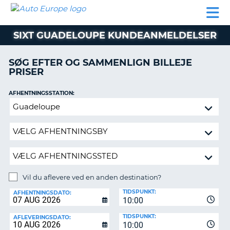
AUTO
BILUDLEJNING
AUTOCAMPER
BILUDLEJNING
PARTNER
SUPPORT
EUROPE
LEJE
AUTOCAMPER
SIXT GUADELOUPE KUNDEANMELDELSER
LEJE
PARTNER
SØG EFTER OG SAMMENLIGN BILLEJE
PRISER
SUPPORT
ER
MIN
AFHENTNINGSSTATION:
KONTO
Vil
ADMINISTRER
du
MIN
aflevere
BOOKING
ved
en
DANMARK
anden
destination?
Vil du aflevere ved en anden destination?
AFLEVERINGSSTATION:
TIDSPUNKT:
AFHENTNINGSDATO:
10:00
TIDSPUNKT:
AFLEVERINGSDATO:
10:00