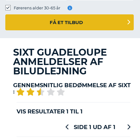
Førerens alder 30-65 år
FÅ ET TILBUD
SIXT GUADELOUPE
ANMELDELSER AF
BILUDLEJNING
GENNEMSNITLIG BEDØMMELSE AF SIXT
:
VIS RESULTATER 1 TIL 1
SIDE 1 UD AF 1
T