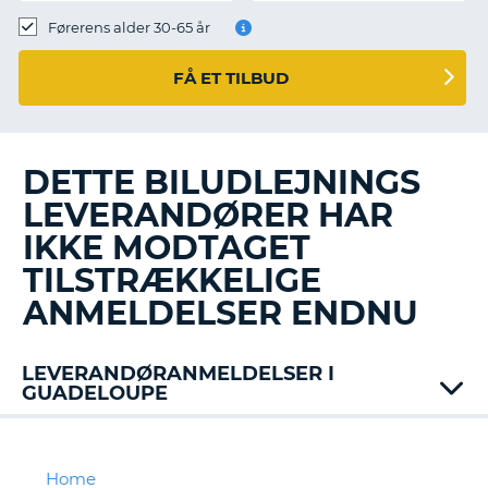
Førerens alder 30-65 år
FÅ ET TILBUD
DETTE BILUDLEJNINGS
LEVERANDØRER HAR
IKKE MODTAGET
TILSTRÆKKELIGE
ANMELDELSER ENDNU
LEVERANDØRANMELDELSER I
GUADELOUPE
Avis
Jumbo
Rentacar
Home
T