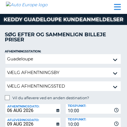
AUTO
BILUDLEJNING
AUTOCAMPER
BILUDLEJNING
PARTNER
SUPPORT
EUROPE
LEJE
AUTOCAMPER
KEDDY GUADELOUPE KUNDEANMELDELSER
LEJE
PARTNER
SØG EFTER OG SAMMENLIGN BILLEJE
PRISER
SUPPORT
ER
MIN
AFHENTNINGSSTATION:
KONTO
Vil
ADMINISTRER
du
MIN
aflevere
BOOKING
ved
en
DANMARK
anden
destination?
Vil du aflevere ved en anden destination?
AFLEVERINGSSTATION:
TIDSPUNKT:
AFHENTNINGSDATO:
10:00
TIDSPUNKT:
AFLEVERINGSDATO:
10:00