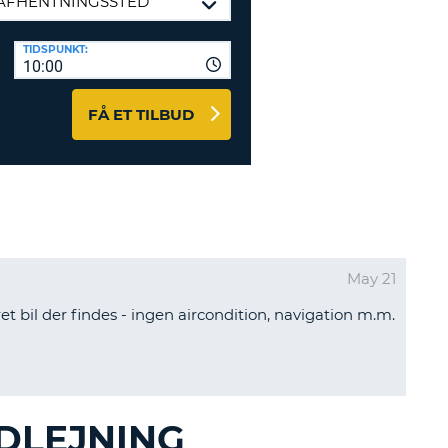
ERER
D
ST
AGENTER OG
TIDSPUNKT:
10:00
ARBEJDSPARTNERE
OG IND HERE
K
FÅ ET TILBUD
GSKODE
ST
K
ST
May 21
ret bil der findes - ingen aircondition, navigation m.m.
R
ST
LTEGN
DLEJNING