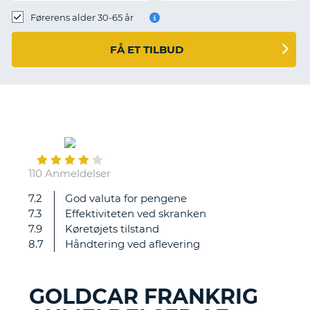
Førerens alder 30-65 år
FÅ ET TILBUD
September
07
110 Anmeldelser
7.2
God valuta for pengene
Dårlig
7.3
Effektiviteten ved skranken
service
7.9
Køretøjets tilstand
ved
8.7
Håndtering ved aflevering
skranken
GOLDCAR FRANKRIG
T