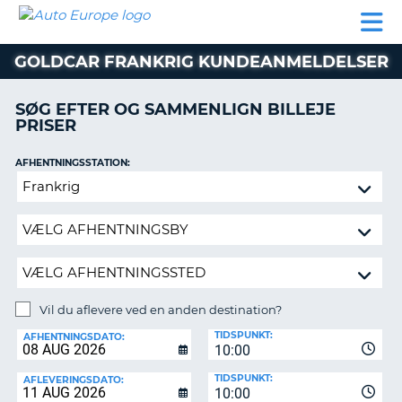
AUTO
BILUDLEJNING
AUTOCAMPER
BILUDLEJNING
PARTNER
SUPPORT
EUROPE
LEJE
AUTOCAMPER
GOLDCAR FRANKRIG KUNDEANMELDELSER
LEJE
PARTNER
SØG EFTER OG SAMMENLIGN BILLEJE
PRISER
SUPPORT
ER
MIN
AFHENTNINGSSTATION:
KONTO
Vil
ADMINISTRER
du
MIN
aflevere
BOOKING
ved
en
DANMARK
anden
destination?
Vil du aflevere ved en anden destination?
AFLEVERINGSSTATION:
TIDSPUNKT:
AFHENTNINGSDATO:
10:00
TIDSPUNKT:
AFLEVERINGSDATO:
10:00