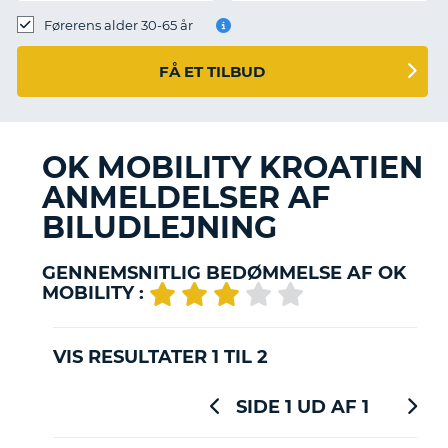
Førerens alder 30-65 år
FÅ ET TILBUD
OK MOBILITY KROATIEN
ANMELDELSER AF
BILUDLEJNING
GENNEMSNITLIG BEDØMMELSE AF OK
MOBILITY :
VIS RESULTATER 1 TIL 2
SIDE 1 UD AF 1
T