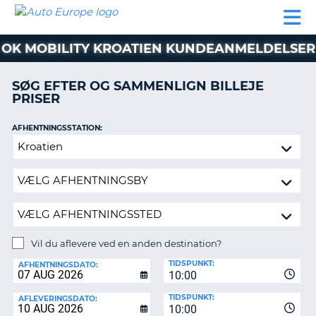
AUTO
BILUDLEJNING
AUTOCAMPER
BILUDLEJNING
PARTNER
SUPPORT
EUROPE
LEJE
AUTOCAMPER
OK MOBILITY KROATIEN KUNDEANMELDELSER
LEJE
PARTNER
SØG EFTER OG SAMMENLIGN BILLEJE
PRISER
SUPPORT
ER
MIN
AFHENTNINGSSTATION:
KONTO
Vil
ADMINISTRER
du
MIN
aflevere
BOOKING
ved
en
DANMARK
anden
destination?
Vil du aflevere ved en anden destination?
AFLEVERINGSSTATION:
TIDSPUNKT:
AFHENTNINGSDATO:
10:00
TIDSPUNKT:
AFLEVERINGSDATO:
10:00