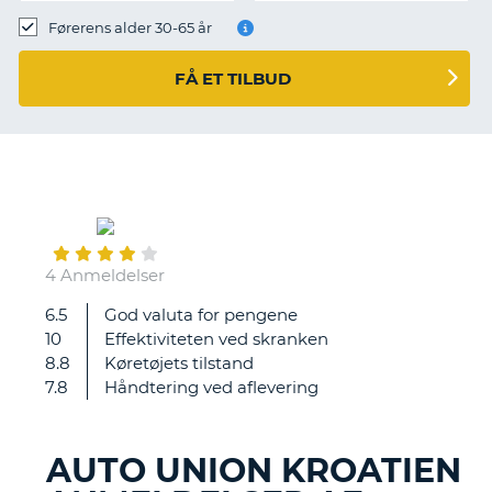
Førerens alder 30-65 år
FÅ ET TILBUD
May
30
4 Anmeldelser
6.5
God valuta for pengene
Enkelt
10
Effektiviteten ved skranken
og
8.8
Køretøjets tilstand
smoothly!
7.8
Håndtering ved aflevering
AUTO UNION KROATIEN
T