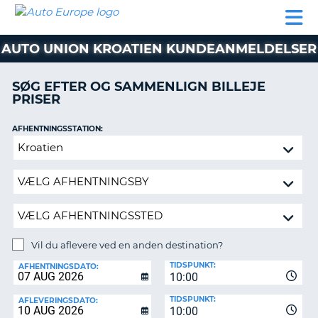
AUTO
BILUDLEJNING
AUTOCAMPER
BILUDLEJNING
PARTNER
SUPPORT
EUROPE
LEJE
AUTOCAMPER
AUTO UNION KROATIEN KUNDEANMELDELSER
LEJE
PARTNER
SØG EFTER OG SAMMENLIGN BILLEJE
PRISER
SUPPORT
ER
MIN
AFHENTNINGSSTATION:
KONTO
Vil
ADMINISTRER
du
MIN
aflevere
BOOKING
ved
en
DANMARK
anden
destination?
Vil du aflevere ved en anden destination?
AFLEVERINGSSTATION:
TIDSPUNKT:
AFHENTNINGSDATO:
10:00
TIDSPUNKT:
AFLEVERINGSDATO:
10:00