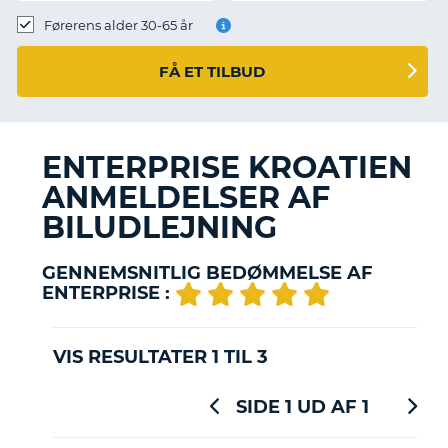
Førerens alder 30-65 år
FÅ ET TILBUD
ENTERPRISE KROATIEN
ANMELDELSER AF
BILUDLEJNING
GENNEMSNITLIG BEDØMMELSE AF
ENTERPRISE :
VIS RESULTATER 1 TIL 3
SIDE 1 UD AF 1
T