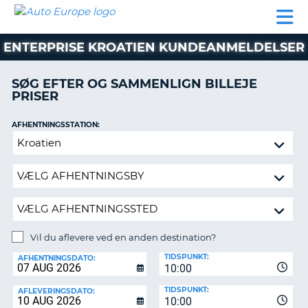
AUTO
BILUDLEJNING
AUTOCAMPER
BILUDLEJNING
PARTNER
SUPPORT
EUROPE
LEJE
AUTOCAMPER
ENTERPRISE KROATIEN KUNDEANMELDELSER
LEJE
PARTNER
SØG EFTER OG SAMMENLIGN BILLEJE
PRISER
SUPPORT
ER
MIN
AFHENTNINGSSTATION:
KONTO
Vil
ADMINISTRER
du
MIN
aflevere
BOOKING
ved
en
DANMARK
anden
destination?
Vil du aflevere ved en anden destination?
AFLEVERINGSSTATION:
TIDSPUNKT:
AFHENTNINGSDATO:
10:00
TIDSPUNKT:
AFLEVERINGSDATO:
10:00