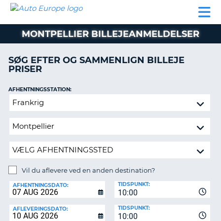
AUTO
BILUDLEJNING
AUTOCAMPER
BILUDLEJNING
PARTNER
SUPPORT
EUROPE
LEJE
AUTOCAMPER
MONTPELLIER BILLEJEANMELDELSER
LEJE
PARTNER
SØG EFTER OG SAMMENLIGN BILLEJE
PRISER
SUPPORT
ER
MIN
AFHENTNINGSSTATION:
KONTO
Vil
ADMINISTRER
du
MIN
aflevere
BOOKING
ved
en
DANMARK
anden
destination?
Vil du aflevere ved en anden destination?
AFLEVERINGSSTATION:
TIDSPUNKT:
AFHENTNINGSDATO:
10:00
TIDSPUNKT:
AFLEVERINGSDATO:
10:00