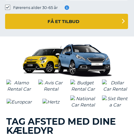
Førerens alder 30-65 år
FÅ ET TILBUD
TAG AFSTED MED DINE
KÆLEDYR
T