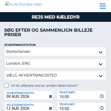
AUTO
BILUDLEJNING
AUTOCAMPER
BILUDLEJNING
PARTNER
SUPPORT
EUROPE
LEJE
AUTOCAMPER
REJS MED KÆLEDYR
LEJE
PARTNER
SØG EFTER OG SAMMENLIGN BILLEJE
PRISER
SUPPORT
ER
MIN
AFHENTNINGSSTATION:
KONTO
Vil
ADMINISTRER
du
MIN
aflevere
BOOKING
ved
en
DANMARK
anden
destination?
Vil du aflevere ved en anden destination?
AFLEVERINGSSTATION:
TIDSPUNKT:
AFHENTNINGSDATO:
10:00
TIDSPUNKT:
AFLEVERINGSDATO:
10:00