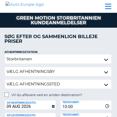
AUTO
BILUDLEJNING
AUTOCAMPER
BILUDLEJNING
PARTNER
SUPPORT
EUROPE
LEJE
AUTOCAMPER
GREEN MOTION STORBRITANNIEN
LEJE
KUNDEANMELDELSER
PARTNER
SØG EFTER OG SAMMENLIGN BILLEJE
SUPPORT
ER
PRISER
MIN
KONTO
AFHENTNINGSSTATION:
Vil
ADMINISTRER
du
MIN
aflevere
BOOKING
ved
DANMARK
en
anden
destination?
Vil du aflevere ved en anden destination?
AFLEVERINGSSTATION:
TIDSPUNKT:
AFHENTNINGSDATO:
10:00
TIDSPUNKT:
AFLEVERINGSDATO: