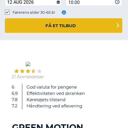
10:00
Førerens alder 30-65 år
FÅ ET TILBUD
August
10
21 Anmeldelser
6
God valuta for pengene
Good
6.9
Effektiviteten ved skranken
service.
7.8
Køretøjets tilstand
Quick
7.2
Håndtering ved aflevering
and
easy
GREEN MOTION
T