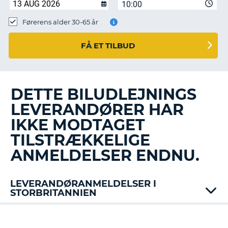
10:00
Førerens alder 30-65 år
FÅ ET TILBUD
DETTE BILUDLEJNINGS
LEVERANDØRER HAR
IKKE MODTAGET
TILSTRÆKKELIGE
ANMELDELSER ENDNU.
LEVERANDØRANMELDELSER I
STORBRITANNIEN
Alamo
Avis
T