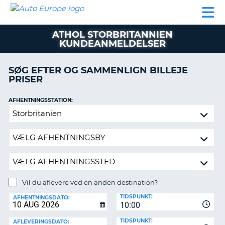
AUTO
BILUDLEJNING
AUTOCAMPER
BILUDLEJNING
PARTNER
SUPPORT
EUROPE
LEJE
AUTOCAMPER
ATHOL STORBRITANNIEN
LEJE
KUNDEANMELDELSER
PARTNER
SØG EFTER OG SAMMENLIGN BILLEJE
SUPPORT
ER
PRISER
MIN
KONTO
AFHENTNINGSSTATION:
Vil
ADMINISTRER
du
MIN
aflevere
BOOKING
ved
DANMARK
en
anden
destination?
Vil du aflevere ved en anden destination?
AFLEVERINGSSTATION:
TIDSPUNKT:
AFHENTNINGSDATO:
10:00
TIDSPUNKT:
AFLEVERINGSDATO: