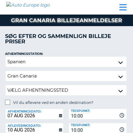
AUTO
BILUDLEJNING
AUTOCAMPER
BILUDLEJNING
PARTNER
SUPPORT
EUROPE
LEJE
AUTOCAMPER
GRAN CANARIA BILLEJEANMELDELSER
LEJE
PARTNER
SØG EFTER OG SAMMENLIGN BILLEJE
PRISER
SUPPORT
ER
MIN
AFHENTNINGSSTATION:
KONTO
Vil
ADMINISTRER
du
MIN
aflevere
BOOKING
ved
en
DANMARK
anden
destination?
Vil du aflevere ved en anden destination?
AFLEVERINGSSTATION:
TIDSPUNKT:
AFHENTNINGSDATO:
10:00
TIDSPUNKT:
AFLEVERINGSDATO:
10:00