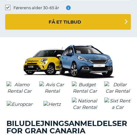
Førerens alder 30-65 år
FÅ ET TILBUD
BILUDLEJNINGSANMELDELSER
FOR GRAN CANARIA
T