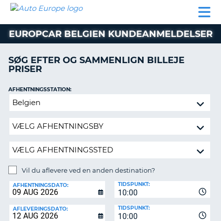
AUTO
BILUDLEJNING
AUTOCAMPER
BILUDLEJNING
PARTNER
SUPPORT
EUROPE
LEJE
AUTOCAMPER
EUROPCAR BELGIEN KUNDEANMELDELSER
LEJE
PARTNER
SØG EFTER OG SAMMENLIGN BILLEJE
PRISER
SUPPORT
ER
MIN
AFHENTNINGSSTATION:
KONTO
Vil
ADMINISTRER
du
MIN
aflevere
BOOKING
ved
en
DANMARK
anden
destination?
Vil du aflevere ved en anden destination?
AFLEVERINGSSTATION:
TIDSPUNKT:
AFHENTNINGSDATO:
10:00
TIDSPUNKT:
AFLEVERINGSDATO:
10:00