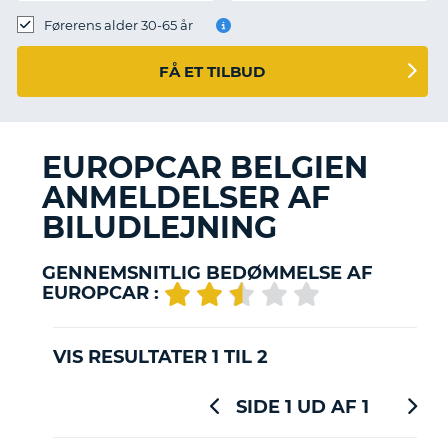
Førerens alder 30-65 år
FÅ ET TILBUD
EUROPCAR BELGIEN
ANMELDELSER AF
BILUDLEJNING
GENNEMSNITLIG BEDØMMELSE AF
EUROPCAR :
VIS RESULTATER 1 TIL 2
SIDE 1 UD AF 1
T